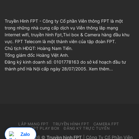
Truyền Hình FPT - Công ty Cổ phần Viễn thông FPT là một
trong những nhà cung cấp dịch vụ Viễn thông lắp mạng
Internet wifi, truyền hình Fpt,Tivi box & Camera hàng đầu khu
vực. FPT Telecom là một thành viên của tập đoàn FPT.
Chủ tịch HĐQT: Hoàng Nam Tiến.
Tổng giám đốc Hoàng Việt Anh.
Đăng ký kinh doanh số: 0101778163 do sở kế hoạch đầu tư
thành phố Hà Nội cấp ngày 28/07/2005.
Xem thêm...
LẮP MẠNG FPT
TRUYỀN HÌNH FPT
CAMERA FPT
FPT PLAY BOX
ĐĂNG KÝ TRỰC TUYẾN
Zalo
Copyright 2026 ©
Truyền hình FPT
| Công Ty Cổ Phần Viễn