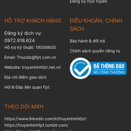
Đăng ký trực tuyến
HỖ TRỢ KHÁCH HÀNG
ĐIỀU KHOẢN, CHÍNH
SÁCH
Đăng ký dịch vụ:
0972.918.624
Bảo hành & đổi trả
Hỗ trợ kỹ thuật:
19006600
Chính sách quyền riêng tư
Email:
Thucbb@fpt.com.vn
Website:
truyenhinhfpt.net.vn
Địa chỉ điểm giao dịch
Hỏi & Đáp liên quan Fpt
THEO DÕI MXH
https://www.linkedin.com/in/truyenhinhfpt/
https://truyenhinhfpt.tumblr.com/