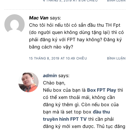
4 THÁNG 5, 2019 AT 9:04 CHIỀU
BÌNH LUẬN
Mac Van
says:
Cho tôi hỏi nếu tôi có sẳn đầu thu TH Fpt
(do người quen không dùng tặng lại) thì có
phải đăng ký với FPT hay không? Đăng ký
bằng cách nào vậy?
15 THÁNG 8, 2019 AT 10:49 CHIỀU
BÌNH LUẬN
admin
says:
Chào bạn,
Nếu box của bạn là
Box FPT Play
thì
có thể xem thoải mái, không cần
đăng ký thêm gì. Còn nếu box của
bạn mà là set top box
đầu thu
truyền hình FPT TV
thì cần phải
đăng ký mới xem được. Thủ tục đăng