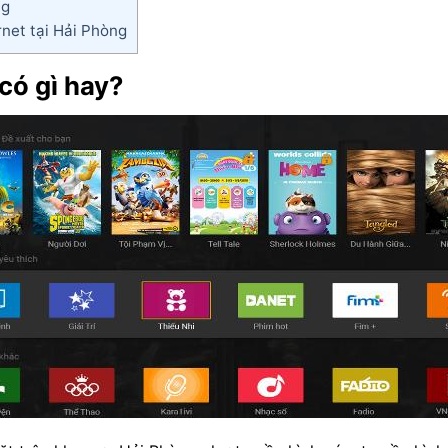
ng
rnet tại Hải Phòng
có gì hay?