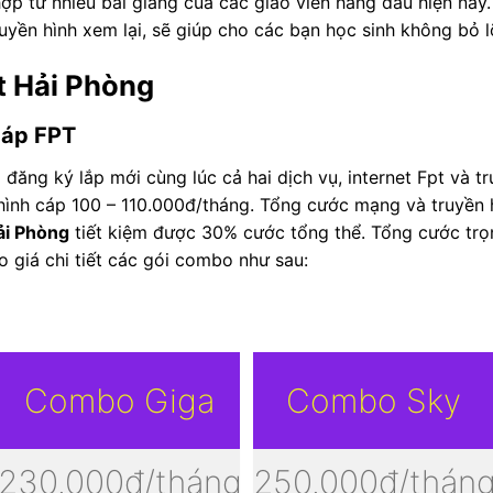
ợp từ nhiều bài giảng của các giáo viên hàng đầu hiện nay.
truyền hình xem lại, sẽ giúp cho các bạn học sinh không bỏ l
t Hải Phòng
cáp FPT
đăng ký lắp mới cùng lúc cả hai dịch vụ, internet Fpt và 
n hình cáp 100 – 110.000đ/tháng. Tổng cước mạng và truyền
ải Phòng
tiết kiệm được 30% cước tổng thể. Tổng cước trọ
 giá chi tiết các gói combo như sau:
Combo Giga
Combo Sky
230.000đ/tháng
250.000đ/thán