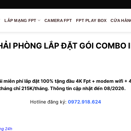
T
LẮP MẠNG FPT
CAMERA FPT
FPT PLAY BOX
CỬA HÀN
HẢI PHÒNG LẮP ĐẶT GÓI COMBO 
i miễn phí lắp đặt 100% tặng đầu 4K Fpt + modem wifi + 
 tháng chỉ 215K/tháng. Thông tin cập nhật đến 08/2026.
Hotline đăng ký:
0972.918.624
ng 24h