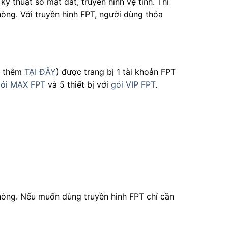
ỹ thuật số mặt đất, truyền hình vệ tinh. Thì
hòng. Với truyền hình FPT, người dùng thỏa
m thêm
TẠI ĐÂY
) được trang bị 1 tài khoản FPT
ói MAX FPT
và 5 thiết bị với
gói VIP FPT
.
hòng. Nếu muốn dùng truyền hình FPT chỉ cần