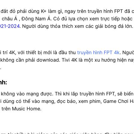
ắt đỏ phải dùng K+ làm gì, ngay trên truyền hình FPT đã c
 châu Á , Đông Nam Á. Có đủ lựa chọn xem trực tiếp hoặc 
021-2024
. Người dùng thỏa thích xem các giải bóng đá lớn.
 trí 4K, với thiết bị mới là đầu thu
truyền hình FPT 4k
. Ngườ
hông cần phải download. Tivi 4K là một xu hướng hiện nay.
.
nh:
 cũ không vào mạng được. Thì khi
lắp truyền hình FPT
, sẽ biế
ười dùng có thể vào mạng, đọc báo, xem phim, Game Chơi H
ện trên Music Home.