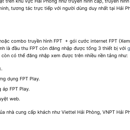
t trên khu vực Hải Phòng như truyền hình cáp, truyền hình k
minh, tương tác trực tiếp với người dùng duy nhất tại Hải P
 hoặc combo truyền hình FPT + gói cước internet FPT (Xe
hính là đầu thu FPT còn đăng nhập được tổng 3 thiết bị với
g
g còn có thể đăng nhập xem được trên nhiều nền tảng như:
.
ng dụng FPT Play.
 áp FPT Play.
uyệt web.
của nhà cung cấp khách như Viettel Hải Phòng, VNPT Hải P