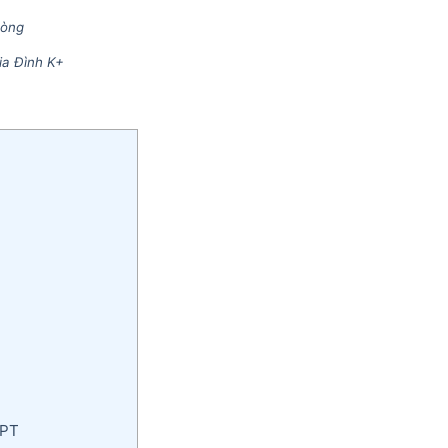
hòng
ia Đình K+
FPT