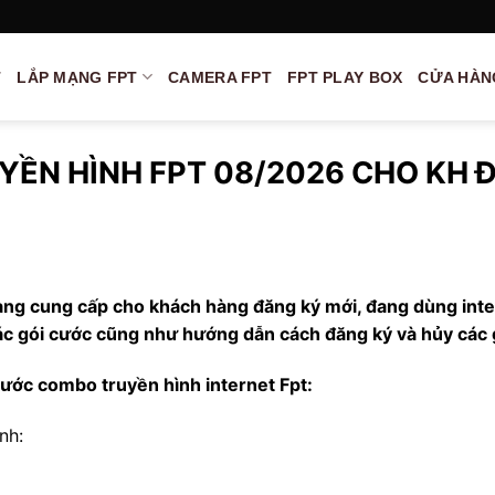
T
LẮP MẠNG FPT
CAMERA FPT
FPT PLAY BOX
CỬA HÀN
YỀN HÌNH FPT 08/2026 CHO KH 
đang cung cấp cho khách hàng đăng ký mới, đang dùng inte
 các gói cước cũng như hướng dẫn cách đăng ký và hủy các 
ước combo truyền hình internet Fpt:
nh: