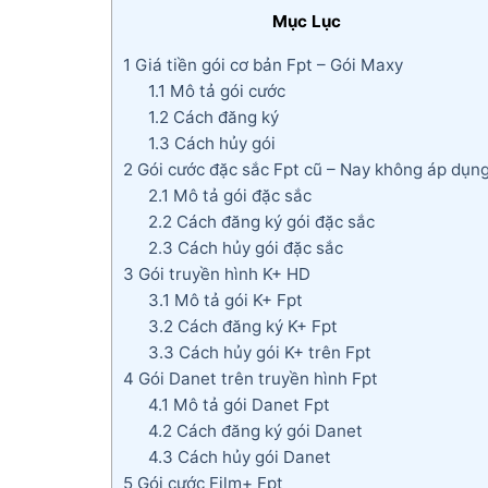
Mục Lục
1
Giá tiền gói cơ bản Fpt – Gói Maxy
1.1
Mô tả gói cước
1.2
Cách đăng ký
1.3
Cách hủy gói
2
Gói cước đặc sắc Fpt cũ – Nay không áp dụn
2.1
Mô tả gói đặc sắc
2.2
Cách đăng ký gói đặc sắc
2.3
Cách hủy gói đặc sắc
3
Gói truyền hình K+ HD
3.1
Mô tả gói K+ Fpt
3.2
Cách đăng ký K+ Fpt
3.3
Cách hủy gói K+ trên Fpt
4
Gói Danet trên truyền hình Fpt
4.1
Mô tả gói Danet Fpt
4.2
Cách đăng ký gói Danet
4.3
Cách hủy gói Danet
5
Gói cước Film+ Fpt