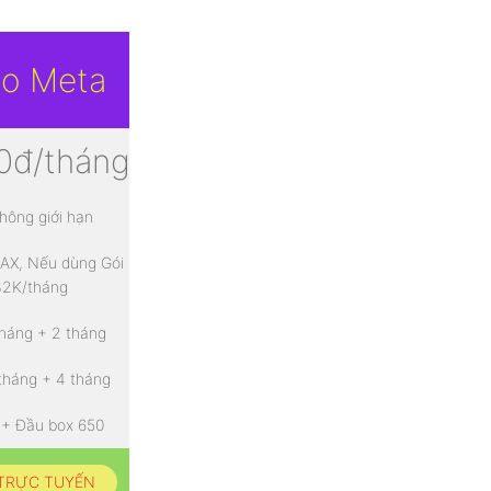
o Meta
0đ/tháng
Không giới hạn
MAX, Nếu dùng Gói
32K/tháng
tháng + 2 tháng
 tháng + 4 tháng
 + Đầu box 650
TRỰC TUYẾN