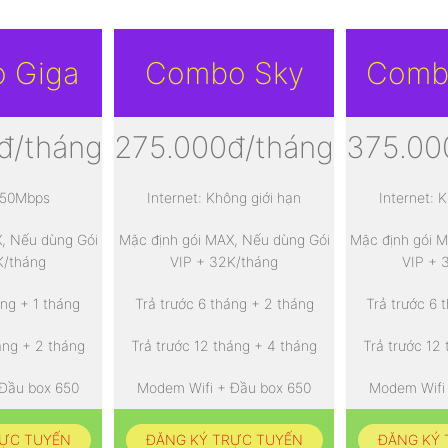
 Giga
Combo Sky
Comb
đ/tháng
275.000đ/tháng
375.00
 150Mbps
Internet: Không giới hạn
Internet: 
, Nếu dùng Gói
Mặc định gói MAX, Nếu dùng Gói
Mặc định gói 
K/tháng
VIP + 32K/tháng
VIP + 
áng + 1 tháng
Trả trước 6 tháng + 2 tháng
Trả trước 6 
áng + 2 tháng
Trả trước 12 tháng + 4 tháng
Trả trước 12
Đầu box 650
Modem Wifi + Đầu box 650
Modem Wifi
RỰC TUYẾN
ĐĂNG KÝ TRỰC TUYẾN
ĐĂNG KÝ 