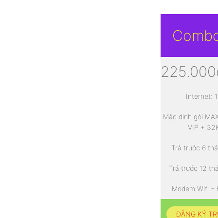
Combo
225.000
Internet:
Mặc định gói MAX
VIP + 32
Trả trước 6 th
Trả trước 12 th
Modem Wifi + 
ĐĂNG KÝ T