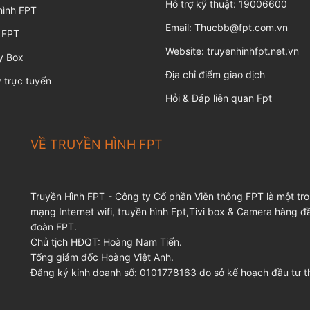
Hỗ trợ kỹ thuật:
19006600
hình FPT
Email:
Thucbb@fpt.com.vn
 FPT
Website:
truyenhinhfpt.net.vn
y Box
Địa chỉ điểm giao dịch
 trực tuyến
Hỏi & Đáp liên quan Fpt
VỀ TRUYỀN HÌNH FPT
Truyền Hình FPT - Công ty Cổ phần Viễn thông FPT là một tr
mạng Internet wifi, truyền hình Fpt,Tivi box & Camera hàng 
đoàn FPT.
Chủ tịch HĐQT: Hoàng Nam Tiến.
Tổng giám đốc Hoàng Việt Anh.
Đăng ký kinh doanh số: 0101778163 do sở kế hoạch đầu tư 