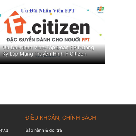
Ưu Đãi Nhân Viên Tập Đoàn FPT Đăng
Ký Lắp Mạng Truyền Hình F Citizen
ĐIỀU KHOẢN, CHÍNH SÁCH
.624
Bảo hành & đổi trả