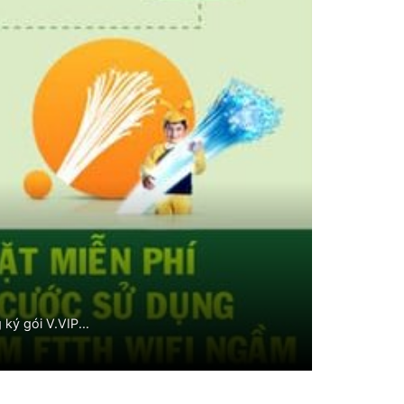
ký gói V.VIP...