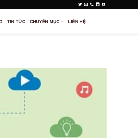
G
TIN TỨC
CHUYÊN MỤC
LIÊN HỆ