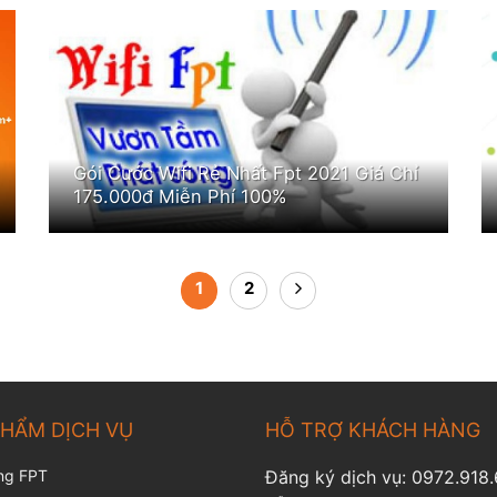
Gói Cước Wifi Rẻ Nhất Fpt 2021 Giá Chỉ
175.000đ Miễn Phí 100%
1
2
PHẨM DỊCH VỤ
HỖ TRỢ KHÁCH HÀNG
ng FPT
Đăng ký dịch vụ:
0972.918