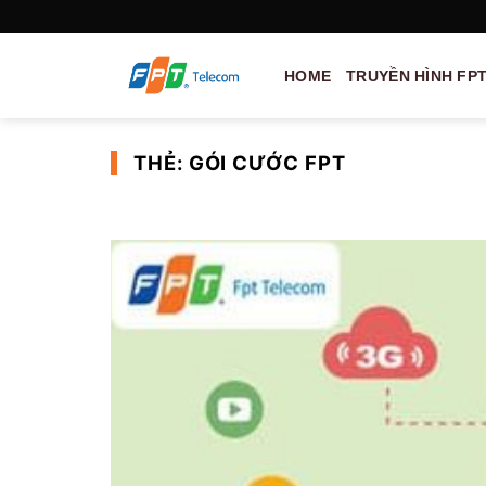
Skip
to
content
HOME
TRUYỀN HÌNH FP
THẺ:
GÓI CƯỚC FPT