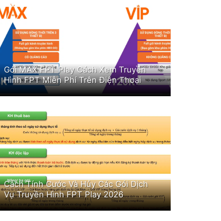
Gói MAX FPT Play Cách Xem Truyền
Hình FPT Miễn Phí Trên Điện Thoại
Cách Tính Cước Và Hủy Các Gói Dịch
Vụ Truyền Hình FPT Play 2026