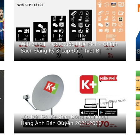
Wifi 6 FPT – Gói Cước LUX FPT – Chính
Sách Đăng Ký & Lắp Đặt Thiết Bị
Lắp Đặt Gói K+ Xem Bóng Đá Ngoại
Hạng Anh Bản Quyền 2021-2022