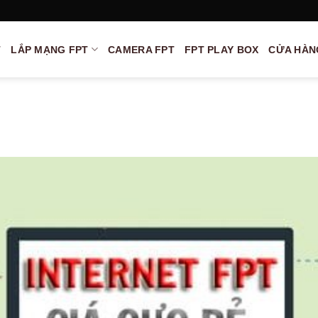
T
LẮP MẠNG FPT
CAMERA FPT
FPT PLAY BOX
CỬA HÀN