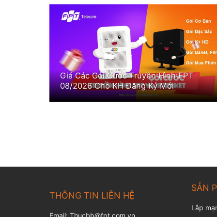
Giá Các Gói Cước Truyền Hình FPT
08/2026 Cho KH Đăng Ký Mới
SẢN 
THÔNG TIN LIÊN HỆ
Lắp mạ
Email: Thucbb@fpt.com.vn