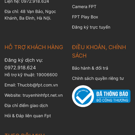
Liện hệ: 0972.918.624
Camera FPT
Địa chỉ: 48 Vạn Bảo, Ngọc
FPT Play Box
Khánh, Ba Đình, Hà Nội.
Đăng ký trực tuyến
HỖ TRỢ KHÁCH HÀNG
ĐIỀU KHOẢN, CHÍNH
SÁCH
Đăng ký dịch vụ:
0972.918.624
Bảo hành & đổi trả
Hỗ trợ kỹ thuật:
19006600
Chính sách quyền riêng tư
Email:
Thucbb@fpt.com.vn
Website:
truyenhinhfpt.net.vn
Địa chỉ điểm giao dịch
Hỏi & Đáp liên quan Fpt