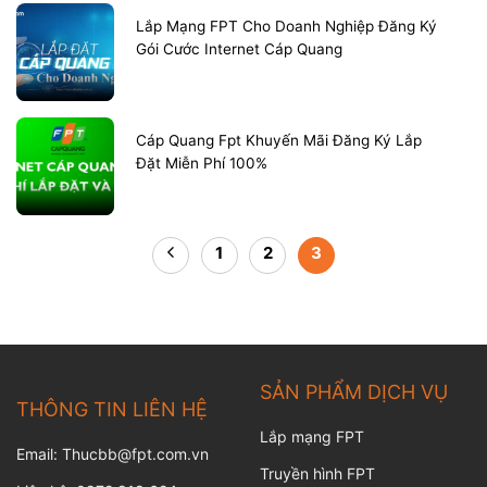
Lắp Mạng FPT Cho Doanh Nghiệp Đăng Ký
Gói Cước Internet Cáp Quang
Cáp Quang Fpt Khuyến Mãi Đăng Ký Lắp
Đặt Miễn Phí 100%
1
2
3
SẢN PHẨM DỊCH VỤ
THÔNG TIN LIÊN HỆ
Lắp mạng FPT
Email: Thucbb@fpt.com.vn
Truyền hình FPT