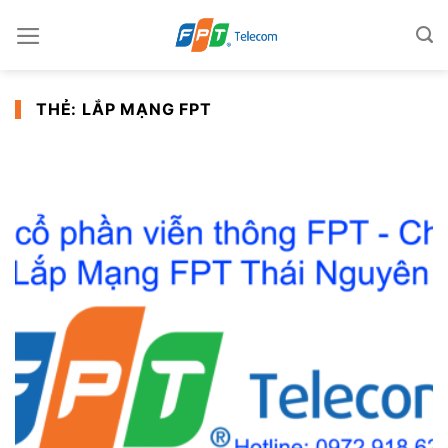
Skip
to
content
THẺ:
LẮP MẠNG FPT