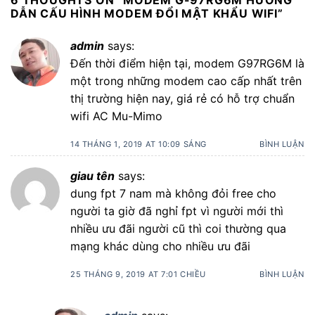
6 THOUGHTS ON “
MODEM G-97RG6M HƯỚNG
DẪN CẤU HÌNH MODEM ĐỔI MẬT KHẨU WIFI
”
admin
says:
Đến thời điểm hiện tại, modem G97RG6M là
một trong những modem cao cấp nhất trên
thị trường hiện nay, giá rẻ có hỗ trợ chuẩn
wifi AC Mu-Mimo
14 THÁNG 1, 2019 AT 10:09 SÁNG
BÌNH LUẬN
giau tên
says:
dung fpt 7 nam mà không đỏi free cho
người ta giờ đã nghỉ fpt vì người mới thì
nhiều ưu đãi người cũ thì coi thường qua
mạng khác dùng cho nhiều ưu đãi
25 THÁNG 9, 2019 AT 7:01 CHIỀU
BÌNH LUẬN