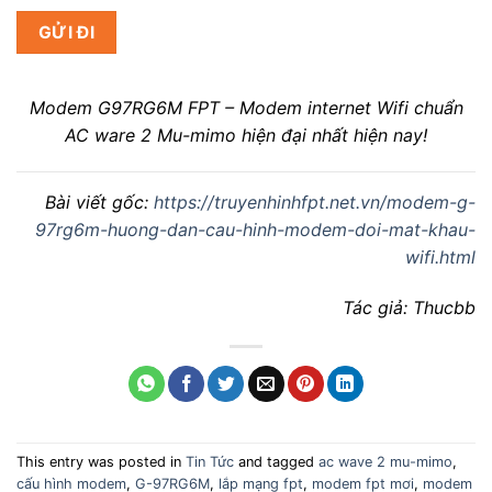
Modem G97RG6M FPT – Modem internet Wifi chuẩn
AC ware 2 Mu-mimo hiện đại nhất hiện nay!
Bài viết gốc:
https://truyenhinhfpt.net.vn/modem-g-
97rg6m-huong-dan-cau-hinh-modem-doi-mat-khau-
wifi.html
Tác giả: Thucbb
This entry was posted in
Tin Tức
and tagged
ac wave 2 mu-mimo
,
cấu hình modem
,
G-97RG6M
,
lắp mạng fpt
,
modem fpt mơi
,
modem