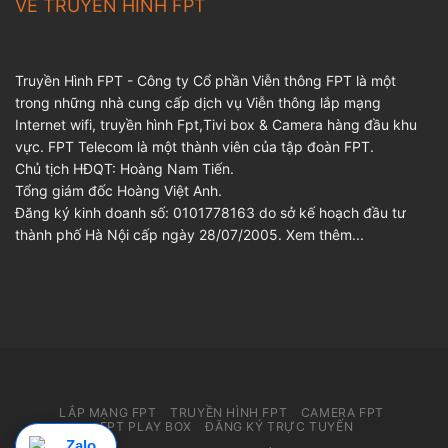
VỀ TRUYỀN HÌNH FPT
Truyền Hình FPT - Công ty Cổ phần Viễn thông FPT là một
trong những nhà cung cấp dịch vụ Viễn thông lắp mạng
Internet wifi, truyền hình Fpt,Tivi box & Camera hàng đầu khu
vực. FPT Telecom là một thành viên của tập đoàn FPT.
Chủ tịch HĐQT: Hoàng Nam Tiến.
Tổng giám đốc Hoàng Việt Anh.
Đăng ký kinh doanh số: 0101778163 do sở kế hoạch đầu tư
thành phố Hà Nội cấp ngày 28/07/2005.
Xem thêm...
LẮP MẠNG FPT
TRUYỀN HÌNH FPT
CAMERA FPT
FPT PLAY BOX
ĐĂNG KÝ TRỰC TUYẾN
Zalo