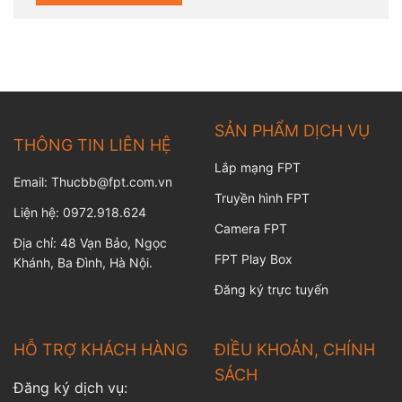
SẢN PHẨM DỊCH VỤ
THÔNG TIN LIÊN HỆ
Lắp mạng FPT
Email: Thucbb@fpt.com.vn
Truyền hình FPT
Liện hệ: 0972.918.624
Camera FPT
Địa chỉ: 48 Vạn Bảo, Ngọc
FPT Play Box
Khánh, Ba Đình, Hà Nội.
Đăng ký trực tuyến
HỖ TRỢ KHÁCH HÀNG
ĐIỀU KHOẢN, CHÍNH
SÁCH
Đăng ký dịch vụ: