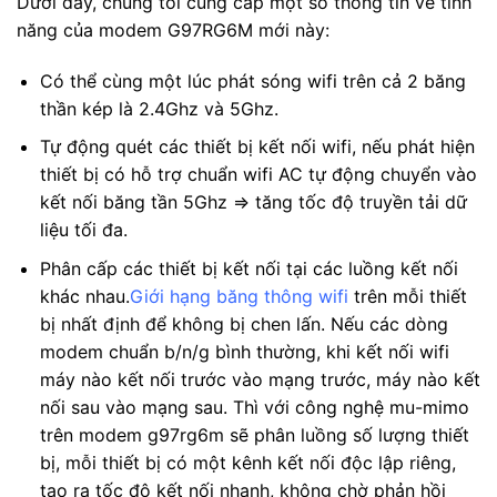
Dưới đây, chúng tôi cung cấp một số thông tin về tính
năng của modem G97RG6M mới này:
Có thể cùng một lúc phát sóng wifi trên cả 2 băng
thần kép là 2.4Ghz và 5Ghz.
Tự động quét các thiết bị kết nối wifi, nếu phát hiện
thiết bị có hỗ trợ chuẩn wifi AC tự động chuyển vào
kết nối băng tần 5Ghz => tăng tốc độ truyền tải dữ
liệu tối đa.
Phân cấp các thiết bị kết nối tại các luồng kết nối
khác nhau.
Giới hạng băng thông wifi
trên mỗi thiết
bị nhất định để không bị chen lấn. Nếu các dòng
modem chuẩn b/n/g bình thường, khi kết nối wifi
máy nào kết nối trước vào mạng trước, máy nào kết
nối sau vào mạng sau. Thì với công nghệ mu-mimo
trên modem g97rg6m sẽ phân luồng số lượng thiết
bị, mỗi thiết bị có một kênh kết nối độc lập riêng,
tạo ra tốc độ kết nối nhanh, không chờ phản hồi