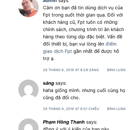
admin
says:
Cảm ơn bạn đã tin dùng dịch vụ của
Fpt trong suốt thời gian qua. Đối với
khách hàng cũ, Fpt luôn có những
chính sách, chương trình tri ân khách
hàng theo từng dịp đặc biệt. Vấn đề
đổi thiết bị, bạn vui lòng lên
điểm
giao dịch Fpt
gần nhất để được hỗ
trợ ạ.
26 THÁNG 9, 2019 AT 8:28 SÁNG
BÌNH LUẬN
sáng
says:
haha giống mình. nhưng cuối cùng họ
cũng đã đổi cho.
26 THÁNG 9, 2019 AT 6:01 CHIỀU
BÌNH LUẬN
Phạm Hồng Thanh
says:
đồng ý với ý kiến của bạn này.