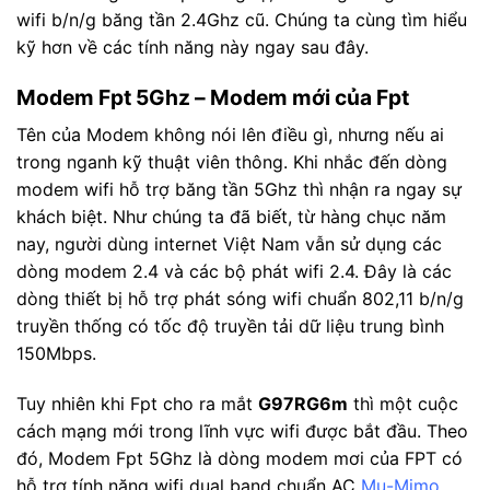
wifi b/n/g băng tần 2.4Ghz cũ. Chúng ta cùng tìm hiểu
kỹ hơn về các tính năng này ngay sau đây.
Modem Fpt 5Ghz – Modem mới của Fpt
Tên của Modem không nói lên điều gì, nhưng nếu ai
trong nganh kỹ thuật viên thông. Khi nhắc đến dòng
modem wifi hỗ trợ băng tần 5Ghz thì nhận ra ngay sự
khách biệt. Như chúng ta đã biết, từ hàng chục năm
nay, người dùng
internet
Việt Nam vẫn sử dụng các
dòng modem 2.4 và các bộ phát wifi 2.4. Đây là các
dòng thiết bị hỗ trợ phát sóng wifi chuẩn 802,11 b/n/g
truyền thống có tốc độ truyền tải dữ liệu trung bình
150Mbps.
Tuy nhiên khi Fpt cho ra mắt
G97RG6m
thì một cuộc
cách mạng mới trong lĩnh vực wifi được bắt đầu. Theo
đó, Modem Fpt 5Ghz là dòng modem mơi của FPT có
hỗ trợ tính năng wifi dual band chuẩn AC
Mu-Mimo
,