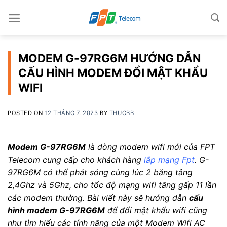
Skip
to
content
MODEM G-97RG6M HƯỚNG DẪN
CẤU HÌNH MODEM ĐỔI MẬT KHẨU
WIFI
POSTED ON
12 THÁNG 7, 2023
BY
THUCBB
Modem G-97RG6M
là dòng modem wifi mới của FPT
Telecom cung cấp cho khách hàng
lắp mạng Fpt
. G-
97RG6M có thể phát sóng cùng lúc 2 băng tâng
2,4Ghz và 5Ghz, cho tốc độ mạng wifi tăng gấp 11 lần
các modem thường. Bài viết này sẽ hướng dẫn
cấu
hình modem G-97RG6M
để đổi mật khẩu wifi cũng
như tìm hiểu các tính năng của một Modem Wifi AC