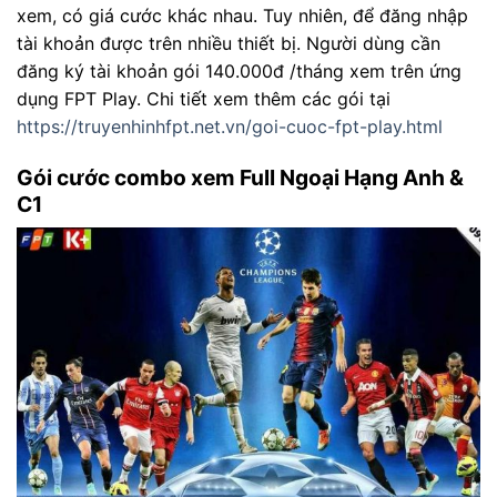
xem, có giá cước khác nhau. Tuy nhiên, để đăng nhập
tài khoản được trên nhiều thiết bị. Người dùng cần
đăng ký tài khoản gói 140.000đ /tháng xem trên ứng
dụng FPT Play. Chi tiết xem thêm các gói tại
https://truyenhinhfpt.net.vn/goi-cuoc-fpt-play.html
Gói cước combo xem Full Ngoại Hạng Anh &
C1