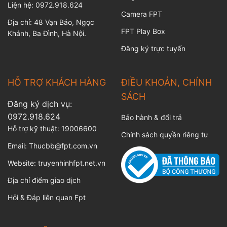
Liện hệ: 0972.918.624
Camera FPT
Địa chỉ: 48 Vạn Bảo, Ngọc
FPT Play Box
Khánh, Ba Đình, Hà Nội.
Đăng ký trực tuyến
HỖ TRỢ KHÁCH HÀNG
ĐIỀU KHOẢN, CHÍNH
SÁCH
Đăng ký dịch vụ:
0972.918.624
Bảo hành & đổi trả
Hỗ trợ kỹ thuật:
19006600
Chính sách quyền riêng tư
Email:
Thucbb@fpt.com.vn
Website:
truyenhinhfpt.net.vn
Địa chỉ điểm giao dịch
Hỏi & Đáp liên quan Fpt