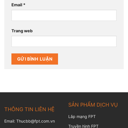
Email
*
Trang web
SẢN PHẨM DỊCH VỤ
THÔNG TIN LIÊN HỆ
Lắp mạng FPT
Email: Thucbb@fpt.com.vn
Truyền hình FPT