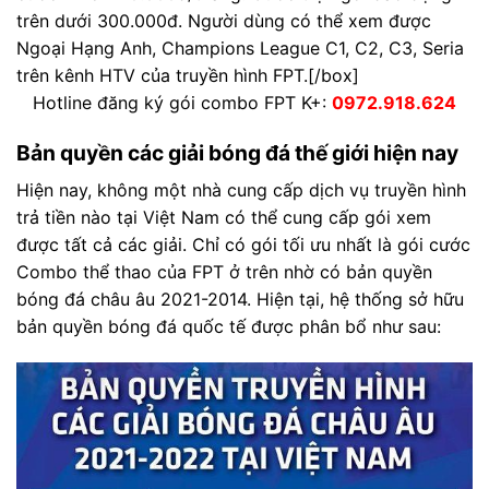
trên dưới 300.000đ. Người dùng có thể xem được
Ngoại Hạng Anh, Champions League C1, C2, C3, Seria
trên kênh HTV của truyền hình FPT.[/box]
Hotline đăng ký gói combo FPT K+:
0972.918.624
Bản quyền các giải bóng đá thế giới hiện nay
Hiện nay, không một nhà cung cấp dịch vụ truyền hình
trả tiền nào tại Việt Nam có thể cung cấp gói xem
được tất cả các giải. Chỉ có gói tối ưu nhất là gói cước
Combo thể thao của FPT ở trên nhờ có bản quyền
bóng đá châu âu 2021-2014. Hiện tại, hệ thống sở hữu
bản quyền bóng đá quốc tế được phân bổ như sau: