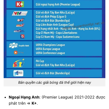
Bản quyền các giải bóng đá thế giới hiện nay
Ngoại Hạng Anh
: (Premier League) 2021-2022 được
phát trên =>
K+
.