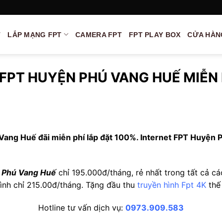
T
LẮP MẠNG FPT
CAMERA FPT
FPT PLAY BOX
CỬA HÀN
PT HUYỆN PHÚ VANG HUẾ MIỄN 
ang Huế đãi miễn phí lắp đặt 100%. Internet FPT Huyện Ph
n Phú Vang Huế
chỉ 195.000đ/tháng, rẻ nhất trong tất cả c
 hình chỉ 215.00đ/tháng. Tặng đầu thu
truyền hình Fpt 4K
thế
Hotline tư vấn dịch vụ:
0973.909.583