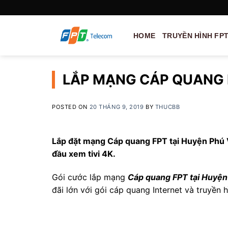
Skip
to
content
HOME
TRUYỀN HÌNH FP
LẮP MẠNG CÁP QUANG F
POSTED ON
20 THÁNG 9, 2019
BY
THUCBB
Lắp đặt mạng Cáp quang FPT tại Huyện Phú V
đầu xem tivi 4K.
Gói cước lắp mạng
Cáp quang FPT tại Huyệ
đãi lớn với gói cáp quang Internet và truyền