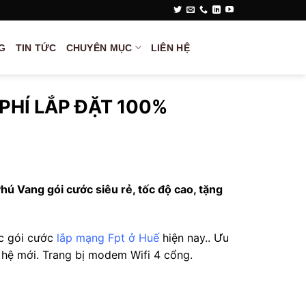
G
TIN TỨC
CHUYÊN MỤC
LIÊN HỆ
PHÍ LẮP ĐẶT 100%
ú Vang gói cước siêu rẻ, tốc độ cao, tặng
ác gói cước
lắp mạng Fpt ở Huế
hiện nay.. Ưu
 hệ mới. Trang bị modem Wifi 4 cổng.