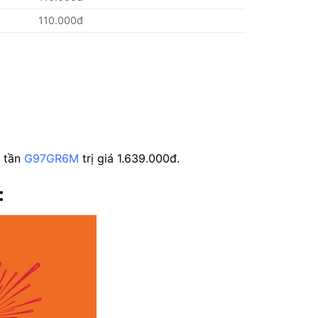
110.000đ
g tần
G97GR6M
trị giá 1.639.000đ.
: