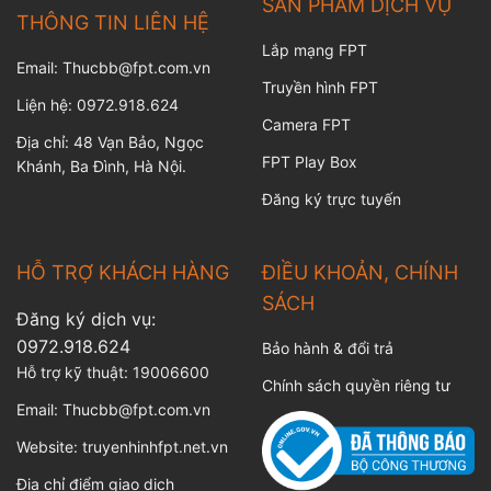
SẢN PHẨM DỊCH VỤ
THÔNG TIN LIÊN HỆ
Lắp mạng FPT
Email: Thucbb@fpt.com.vn
Truyền hình FPT
Liện hệ: 0972.918.624
Camera FPT
Địa chỉ: 48 Vạn Bảo, Ngọc
FPT Play Box
Khánh, Ba Đình, Hà Nội.
Đăng ký trực tuyến
HỖ TRỢ KHÁCH HÀNG
ĐIỀU KHOẢN, CHÍNH
SÁCH
Đăng ký dịch vụ:
0972.918.624
Bảo hành & đổi trả
Hỗ trợ kỹ thuật:
19006600
Chính sách quyền riêng tư
Email:
Thucbb@fpt.com.vn
Website:
truyenhinhfpt.net.vn
Địa chỉ điểm giao dịch