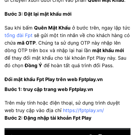
di chuyển xuốn dưới chọn vào phần
Quên Mật Khẩu
.
Bước 3: Đặt lại mật khẩu mới
Sau khi bấm
Quên Mật Khẩu
ở bước trên, ngay lập tức
tổng đài Fpt
sẽ gửi một tin nhắn về cho khách hàng có
chứa
mã OTP
. Chúng ta sử dụng OTP này nhập lên
dòng OTP trên box và nhập lại hai lần
mật khẩu mới
để thay đổi mật khẩu cho tài khoản Fpt Play này. Sau
đó chọn
Đồng Ý
để hoàn tất quá trình đổi Pass.
Đổi mật khẩu Fpt Play trên web Fptplay.vn
Bước 1: truy cập trang web Fptplay.vn
Trên máy tính hoặc điện thoại, sử dụng trình duyệt
web truy cập vào địa chỉ
https://fptplay.vn/
Bước 2: Đặng nhập tài khoản Fpt Play