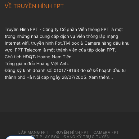
VỀ TRUYỀN HÌNH FPT
Truyền Hình FPT - Công ty Cổ phần Viễn thông FPT là một
trong những nhà cung cấp dịch vụ Viễn thông lắp mạng
Internet wifi, truyền hình Fpt,Tivi box & Camera hàng đầu khu
vực. FPT Telecom là một thành viên của tập đoàn FPT.
Chủ tịch HĐQT: Hoàng Nam Tiến.
Tổng giám đốc Hoàng Việt Anh.
Đăng ký kinh doanh số: 0101778163 do sở kế hoạch đầu tư
thành phố Hà Nội cấp ngày 28/07/2005.
Xem thêm...
LẮP MẠNG FPT
TRUYỀN HÌNH FPT
CAMERA FPT
FPT PLAY BOX
ĐĂNG KÝ TRỰC TUYẾN