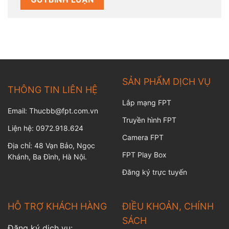
SẢN PHẨM DỊCH VỤ
THÔNG TIN LIÊN HỆ
Lắp mạng FPT
Email: Thucbb@fpt.com.vn
Truyền hình FPT
Liện hệ: 0972.918.624
Camera FPT
Địa chỉ: 48 Vạn Bảo, Ngọc
FPT Play Box
Khánh, Ba Đình, Hà Nội.
Đăng ký trực tuyến
HỖ TRỢ KHÁCH HÀNG
ĐIỀU KHOẢN, CHÍNH
SÁCH
Đăng ký dịch vụ: