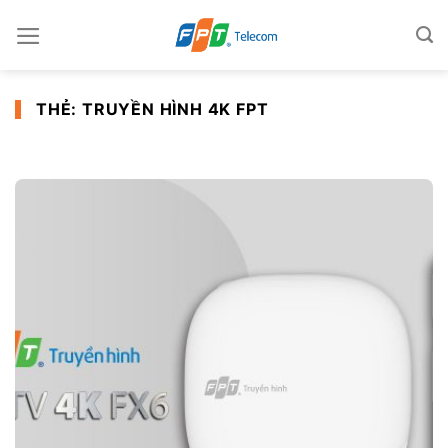
Skip
to
content
THẺ:
TRUYỀN HÌNH 4K FPT