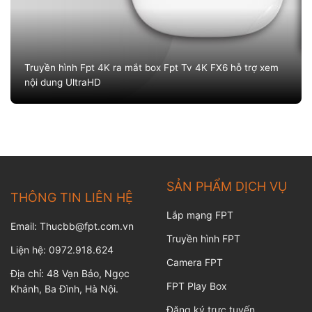
Truyền hình Fpt 4K ra mắt box Fpt Tv 4K FX6 hỗ trợ xem
nội dung UltraHD
SẢN PHẨM DỊCH VỤ
THÔNG TIN LIÊN HỆ
Lắp mạng FPT
Email: Thucbb@fpt.com.vn
Truyền hình FPT
Liện hệ: 0972.918.624
Camera FPT
Địa chỉ: 48 Vạn Bảo, Ngọc
FPT Play Box
Khánh, Ba Đình, Hà Nội.
Đăng ký trực tuyến