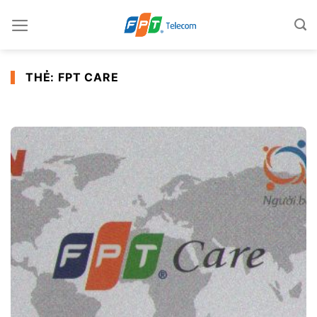
Skip
to
content
THẺ:
FPT CARE