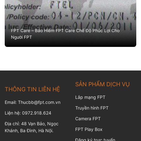
FPT Care – Bảo Hiểm FPT Care Chế Độ Phúc Lợi Cho
Người FPT
SẢN PHẨM DỊCH VỤ
THÔNG TIN LIÊN HỆ
Lắp mạng FPT
Email: Thucbb@fpt.com.vn
Truyền hình FPT
Liện hệ: 0972.918.624
Camera FPT
Địa chỉ: 48 Vạn Bảo, Ngọc
FPT Play Box
Khánh, Ba Đình, Hà Nội.
Đăng ký trực tuyến