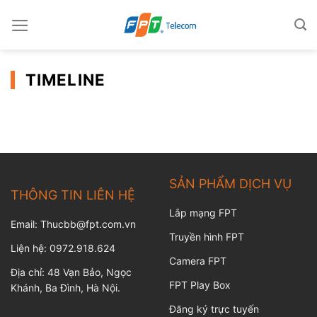
Skip
to
content
TIMELINE
SẢN PHẨM DỊCH VỤ
THÔNG TIN LIÊN HỆ
Lắp mạng FPT
Email: Thucbb@fpt.com.vn
Truyền hình FPT
Liện hệ: 0972.918.624
Camera FPT
Địa chỉ: 48 Vạn Bảo, Ngọc
FPT Play Box
Khánh, Ba Đình, Hà Nội.
Đăng ký trực tuyến