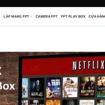
T
LẮP MẠNG FPT
CAMERA FPT
FPT PLAY BOX
CỬA HÀN