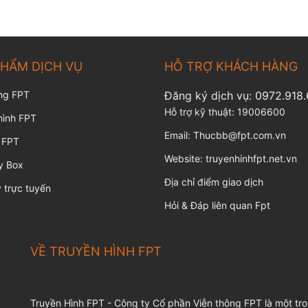
PHẨM DỊCH VỤ
HỖ TRỢ KHÁCH HÀNG
ng FPT
Đăng ký dịch vụ:
0972.918
Hỗ trợ kỹ thuật:
19006600
hình FPT
Email:
Thucbb@fpt.com.vn
 FPT
Website:
truyenhinhfpt.net.vn
y Box
Địa chỉ điểm giao dịch
 trực tuyến
Hỏi & Đáp liên quan Fpt
VỀ TRUYỀN HÌNH FPT
Truyền Hình FPT - Công ty Cổ phần Viễn thông FPT là một tr