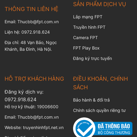
SẢN PHẨM DỊCH VỤ
THÔNG TIN LIÊN HỆ
Lắp mạng FPT
Email: Thucbb@fpt.com.vn
Truyền hình FPT
Liện hệ: 0972.918.624
Camera FPT
Địa chỉ: 48 Vạn Bảo, Ngọc
FPT Play Box
Khánh, Ba Đình, Hà Nội.
Đăng ký trực tuyến
HỖ TRỢ KHÁCH HÀNG
ĐIỀU KHOẢN, CHÍNH
SÁCH
Đăng ký dịch vụ:
0972.918.624
Bảo hành & đổi trả
Hỗ trợ kỹ thuật:
19006600
Chính sách quyền riêng tư
Email:
Thucbb@fpt.com.vn
Website:
truyenhinhfpt.net.vn